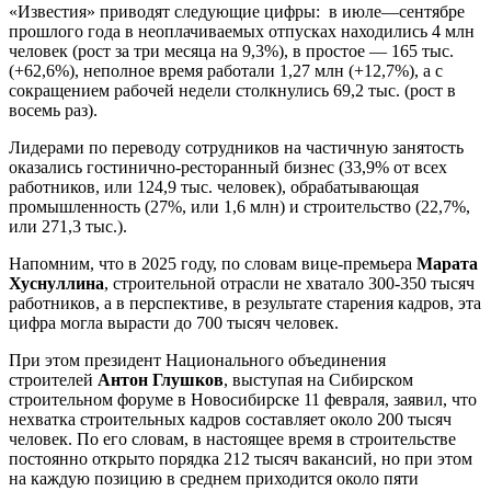
«Известия» приводят следующие цифры: в июле—сентябре
прошлого года в неоплачиваемых отпусках находились 4 млн
человек (рост за три месяца на 9,3%), в простое — 165 тыс.
(+62,6%), неполное время работали 1,27 млн (+12,7%), а с
сокращением рабочей недели столкнулись 69,2 тыс. (рост в
восемь раз).
Лидерами по переводу сотрудников на частичную занятость
оказались гостинично-ресторанный бизнес (33,9% от всех
работников, или 124,9 тыс. человек), обрабатывающая
промышленность (27%, или 1,6 млн) и строительство (22,7%,
или 271,3 тыс.).
Напомним, что в 2025 году, по словам вице-премьера
Марата
Хуснуллина
, строительной отрасли не хватало 300-350 тысяч
работников, а в перспективе, в результате старения кадров, эта
цифра могла вырасти до 700 тысяч человек.
При этом президент Национального объединения
строителей
Антон Глушков
, выступая на Сибирском
строительном форуме в Новосибирске 11 февраля, заявил, что
нехватка строительных кадров составляет около 200 тысяч
человек. По его словам, в настоящее время в строительстве
постоянно открыто порядка 212 тысяч вакансий, но при этом
на каждую позицию в среднем приходится около пяти