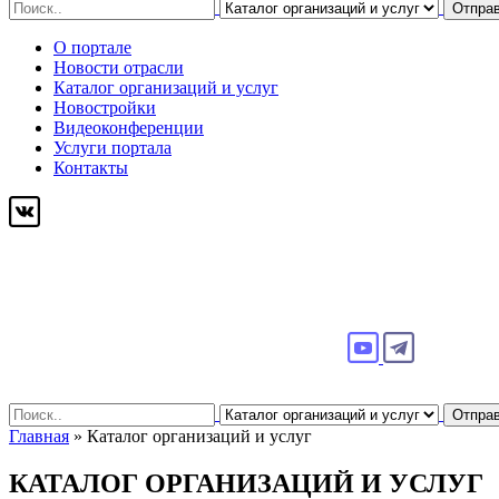
Search
Отпра
for:
О портале
Новости отрасли
Каталог организаций и услуг
Новостройки
Видеоконференции
Услуги портала
Контакты
Search
Отпра
for:
Главная
»
Каталог организаций и услуг
КАТАЛОГ
ОРГАНИЗАЦИЙ И УСЛУГ