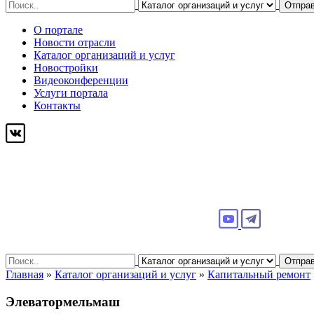
Search
Отпра
for:
О портале
Новости отрасли
Каталог организаций и услуг
Новостройки
Видеоконференции
Услуги портала
Контакты
Search
Отпра
for:
Главная
»
Каталог организаций и услуг
»
Капитальный ремонт
Элеватормельмаш