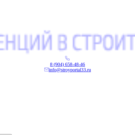
8 (904) 658-48-46
info@stroyportal33.ru