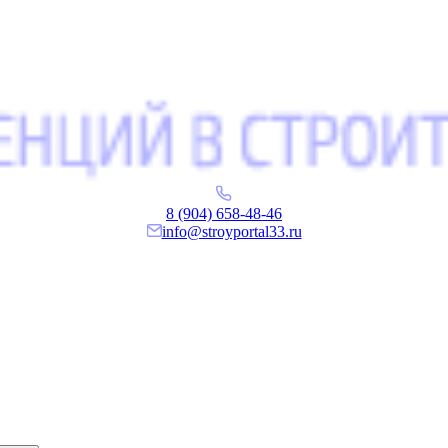
8 (904) 658-48-46
info@stroyportal33.ru