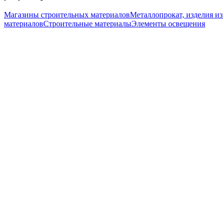
Магазины строительных материалов
Металлопрокат, изделия из
материалов
Строительные материалы
Элементы освещения