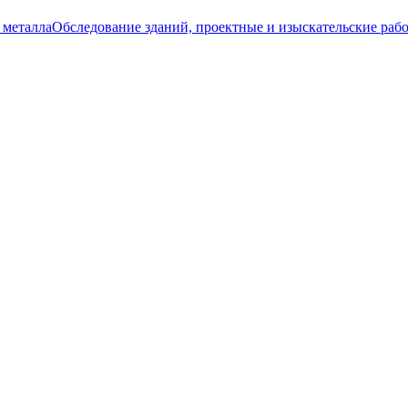
 металла
Обследование зданий, проектные и изыскательские раб