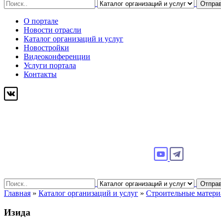
Search
Отпра
for:
О портале
Новости отрасли
Каталог организаций и услуг
Новостройки
Видеоконференции
Услуги портала
Контакты
Search
Отпра
for:
Главная
»
Каталог организаций и услуг
»
Строительные матер
Изида