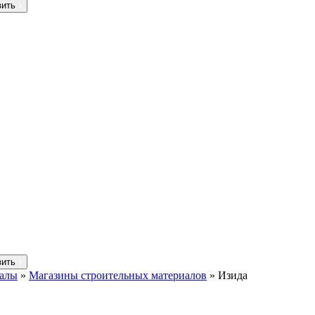
вить
вить
иалы
»
Магазины строительных материалов
»
Изида