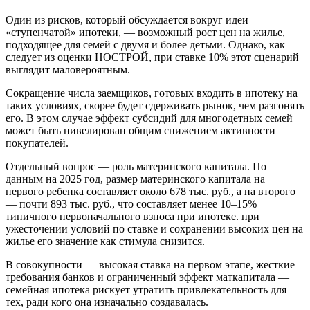
Один из рисков, который обсуждается вокруг идеи
«ступенчатой» ипотеки, — возможный рост цен на жилье,
подходящее для семей с двумя и более детьми. Однако, как
следует из оценки НОСТРОЙ, при ставке 10% этот сценарий
выглядит маловероятным.
Сокращение числа заемщиков, готовых входить в ипотеку на
таких условиях, скорее будет сдерживать рынок, чем разгонять
его. В этом случае эффект субсидий для многодетных семей
может быть нивелирован общим снижением активности
покупателей.
Отдельный вопрос — роль материнского капитала. По
данным на 2025 год, размер материнского капитала на
первого ребенка составляет около 678 тыс. руб., а на второго
— почти 893 тыс. руб., что составляет менее 10–15%
типичного первоначального взноса при ипотеке. при
ужесточении условий по ставке и сохранении высоких цен на
жилье его значение как стимула снизится.
В совокупности — высокая ставка на первом этапе, жесткие
требования банков и ограниченный эффект маткапитала —
семейная ипотека рискует утратить привлекательность для
тех, ради кого она изначально создавалась.