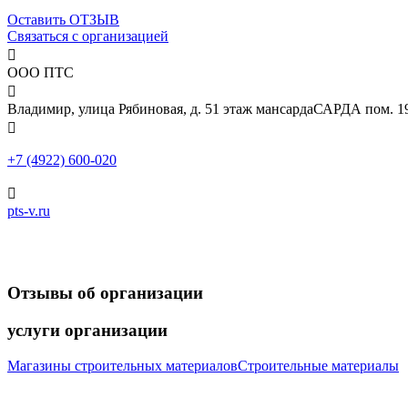
Оставить ОТЗЫВ
Связаться с организацией

ООО ПТС

Владимир, улица Рябиновая, д. 51 этаж мансардаСАРДА пом. 1

+7 (4922) 600-020

pts-v.ru
Отзывы
об организации
услуги
организации
Магазины строительных материалов
Строительные материалы