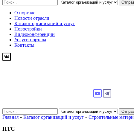
Search
Отпра
for:
О портале
Новости отрасли
Каталог организаций и услуг
Новостройки
Видеоконференции
Услуги портала
Контакты
Search
Отпра
for:
Главная
»
Каталог организаций и услуг
»
Строительные матер
ПТС