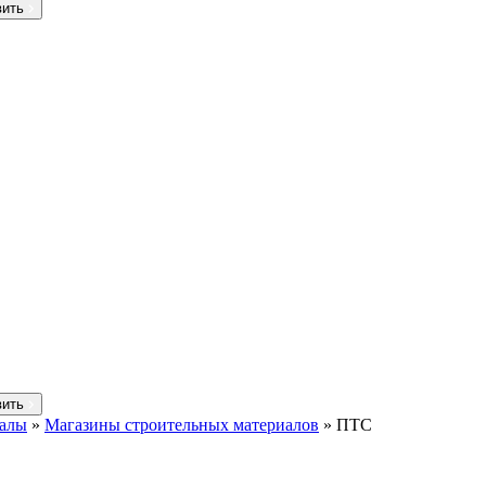
вить
вить
иалы
»
Магазины строительных материалов
»
ПТС