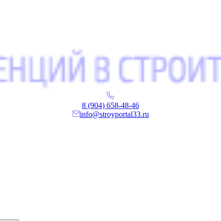
8 (904) 658-48-46
info@stroyportal33.ru