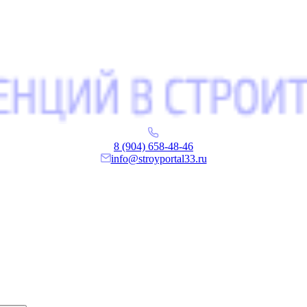
8 (904) 658-48-46
info@stroyportal33.ru