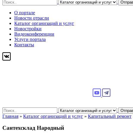
Search
Отпра
for:
О портале
Новости отрасли
Каталог организаций и услуг
Новостройки
Видеоконференции
Услуги портала
Контакты
Search
Отпра
for:
Главная
»
Каталог организаций и услуг
»
Капитальный ремонт
Сантехсклад Народный