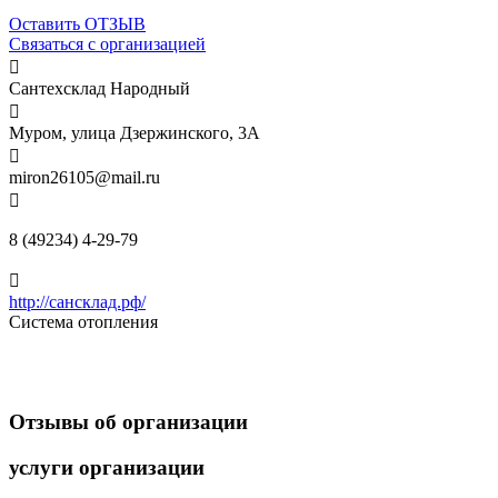
Оставить ОТЗЫВ
Связаться с организацией

Сантехсклад Народный

Муром, улица Дзержинского, 3А

miron26105@mail.ru

8 (49234) 4-29-79

http://сансклад.рф/
Система отопления
Отзывы
об организации
услуги
организации