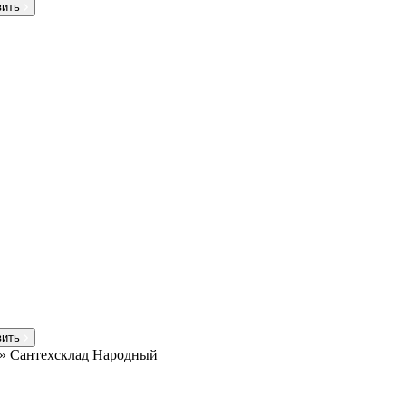
вить
вить
»
Сантехсклад Народный