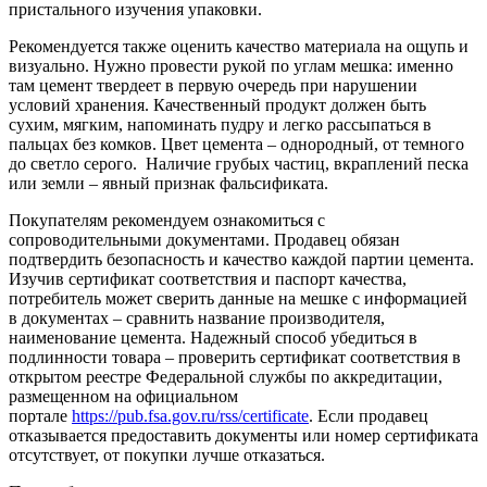
пристального изучения упаковки.
Рекомендуется также оценить качество материала на ощупь и
визуально. Нужно провести рукой по углам мешка: именно
там цемент твердеет в первую очередь при нарушении
условий хранения. Качественный продукт должен быть
сухим, мягким, напоминать пудру и легко рассыпаться в
пальцах без комков. Цвет цемента – однородный, от темного
до светло серого. Наличие грубых частиц, вкраплений песка
или земли – явный признак фальсификата.
Покупателям рекомендуем ознакомиться с
сопроводительными документами. Продавец обязан
подтвердить безопасность и качество каждой партии цемента.
Изучив сертификат соответствия и паспорт качества,
потребитель может сверить данные на мешке с информацией
в документах – сравнить название производителя,
наименование цемента. Надежный способ убедиться в
подлинности товара – проверить сертификат соответствия в
открытом реестре Федеральной службы по аккредитации,
размещенном на официальном
портале
https://pub.fsa.gov.ru/rss/certificate
. Если продавец
отказывается предоставить документы или номер сертификата
отсутствует, от покупки лучше отказаться.