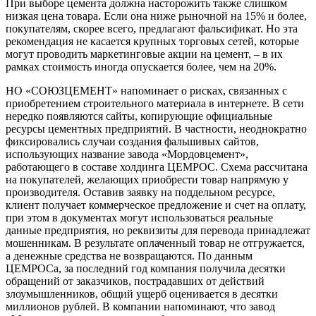
При выборе цемента должна насторожить также слишком
низкая цена товара. Если она ниже рыночной на 15% и более,
покупателям, скорее всего, предлагают фальсификат. Но эта
рекомендация не касается крупных торговых сетей, которые
могут проводить маркетинговые акции на цемент, – в их
рамках стоимость иногда опускается более, чем на 20%.
НО «СОЮЗЦЕМЕНТ» напоминает о рисках, связанных с
приобретением строительного материала в интернете. В сети
нередко появляются сайты, копирующие официальные
ресурсы цементных предприятий. В частности, неоднократно
фиксировались случаи создания фальшивых сайтов,
использующих название завода «Мордовцемент»,
работающего в составе холдинга ЦЕМРОС. Схема рассчитана
на покупателей, желающих приобрести товар напрямую у
производителя. Оставив заявку на поддельном ресурсе,
клиент получает коммерческое предложение и счет на оплату,
при этом в документах могут использоваться реальные
данные предприятия, но реквизиты для перевода принадлежат
мошенникам. В результате оплаченный товар не отгружается,
а денежные средства не возвращаются. По данным
ЦЕМРОСа, за последний год компания получила десятки
обращений от заказчиков, пострадавших от действий
злоумышленников, общий ущерб оценивается в десятки
миллионов рублей. В компании напоминают, что завод