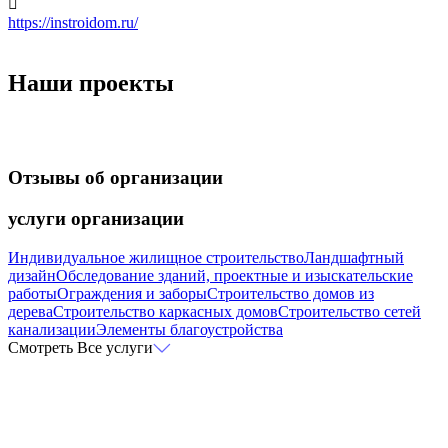

https://instroidom.ru/
Наши проекты
Отзывы
об организации
услуги
организации
Индивидуальное жилищное строительство
Ландшафтный
дизайн
Обследование зданий, проектные и изыскательские
работы
Ограждения и заборы
Строительство домов из
дерева
Строительство каркасных домов
Строительство сетей
канализации
Элементы благоустройства
Смотреть Все услуги