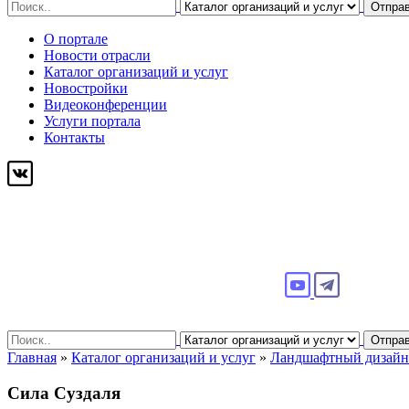
Search
Отпра
for:
О портале
Новости отрасли
Каталог организаций и услуг
Новостройки
Видеоконференции
Услуги портала
Контакты
Search
Отпра
for:
Главная
»
Каталог организаций и услуг
»
Ландшафтный дизайн
Сила Суздаля