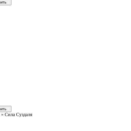
вить
вить
»
Сила Суздаля