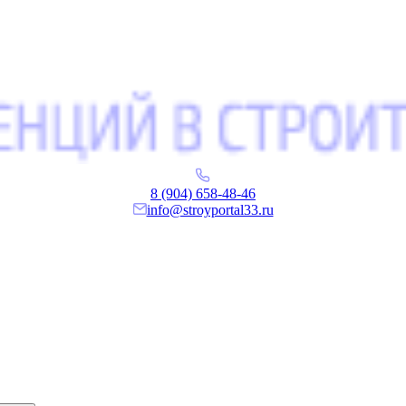
8 (904) 658-48-46
info@stroyportal33.ru